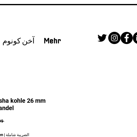
Mehr
آخن كونوم
isha kohle 26 mm
andel
 ‏1.549,99 € 
الضريبة شاملة
|
en