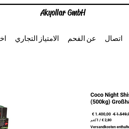
Akyollar GmbH
اتصال
عن الفحم
الامتياز التجاري
اخت
Coco Night Sh
(500kg) Großh
سعر
سعر
عادي
البيع
/
1كغم
‏2,80 €
Versandkosten enthalt