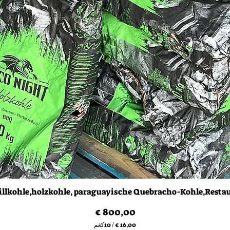
العرض السريع
illkohle,holzkohle, paraguayische Quebracho-Kohle,Resta
السعر
/
10كغم