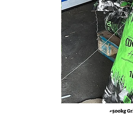
s!
#500kg Gr