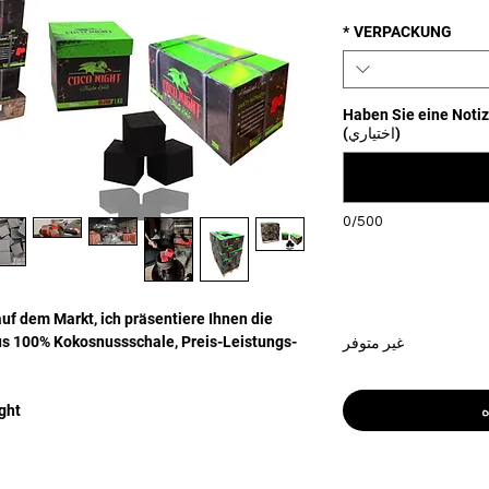
لكل
1
*
VERPACKUNG
كجم
Haben Sie eine Notiz 
(اختياري)
0/500
الكمية
*
uf dem Markt, ich präsentiere Ihnen die
us 100% Kokosnussschale, Preis-Leistungs-
غير متوفر
ه
ht,