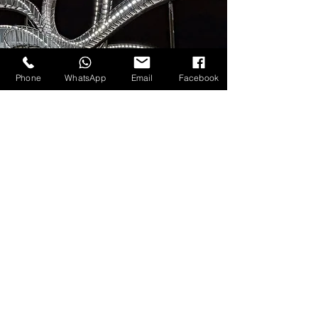
Phone
WhatsApp
Email
Facebook
Grillkohle Shishakohle
Duisburg
Kontaktiere uns