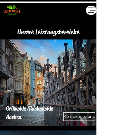
Akyollar GMBH
Unsere Leistungsbereiche
Grillkohle Shishakohle
Aachen
Kontaktiere uns