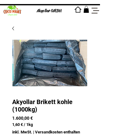
Akyollar GMBH
Akyollar Brikett kohle
(1000kg)
Preis
1.600,00 €
1,60 €
/
1kg
1,60 €
inkl. MwSt.
|
Versandkosten enthalten
pro
1