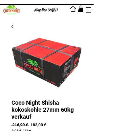
Akyollar GMBH
Coco Night Shisha
kokoskohle 27mm 60kg
verkauf
Standardpreis
Sale-
 216,99 € 
183,00 €
Preis
3,05 €
/
1kg