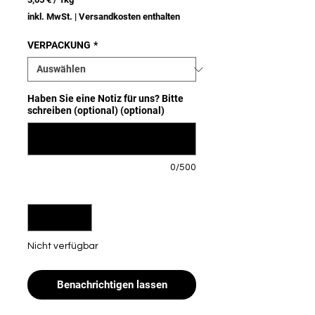
3,05 €
inkl. MwSt.
|
Versandkosten enthalten
pro
1
Kilogramm
VERPACKUNG
*
Haben Sie eine Notiz für uns? Bitte
schreiben (optional) (optional)
0/500
Anzahl
*
Nicht verfügbar
Benachrichtigen lassen