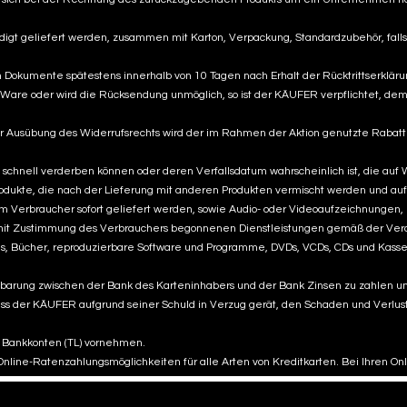
gt geliefert werden, zusammen mit Karton, Verpackung, Standardzubehör, fall
Dokumente spätestens innerhalb von 10 Tagen nach Erhalt der Rücktrittserklä
Ware oder wird die Rücksendung unmöglich, so ist der KÄUFER verpflichtet, 
 Ausübung des Widerrufsrechts wird der im Rahmen der Aktion genutzte Rabattbe
schnell verderben können oder deren Verfallsdatum wahrscheinlich ist, die auf
dukte, die nach der Lieferung mit anderen Produkten vermischt werden und auf
m Verbraucher sofort geliefert werden, sowie Audio- oder Videoaufzeichnunge
 die mit Zustimmung des Verbrauchers begonnenen Dienstleistungen gemäß der Ve
s, Bücher, reproduzierbare Software und Programme, DVDs, VCDs, CDs und Kasse
inbarung zwischen der Bank des Karteninhabers und der Bank Zinsen zu zahlen u
ss der KÄUFER aufgrund seiner Schuld in Verzug gerät, den Schaden und Verlu
r Bankkonten (TL) vornehmen.
r Online-Ratenzahlungsmöglichkeiten für alle Arten von Kreditkarten. Bei Ihren O