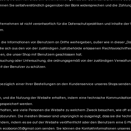
können Sie selbstverständlich gegenüber der Bank widersprechen und die Zahlung d
ernehmen ist nicht verantwortlich für die Datenschutzpraktiken und Inhalte der
rn.
nformationen von Benutzern an Dritte weitergeben, außer wie in dieser „Date
e sich aus den von der zuständigen Justizbehörde erlassenen Rechtsvorschrift
en, die unser Shop mit Benutzern geschlossen hat;
rsuchung oder Untersuchung, die ordnungsgemäß von der zuständigen Verwaltung
eit der Benutzer zu schützen.
e bezüglich einer Ihrer Bestellungen an den Kundenservice unseres Shops sende
 und die Nutzung der Website erhalten, indem eine technische Kommunikationsd
 gespeichert werden.
 erhalten, wie viele Personen die Website zu welchem ​​Zweck besuchen, wie oft 
 abzurufen. Die meisten Browser sind ursprünglich so ausgelegt, dass sie die 
rn, indem es sie auf der Website veröffentlicht oder den Benutzern eine E-Mail
an
ecobaran35@gmail.com
senden. Sie können die Kontaktinformationen unsere