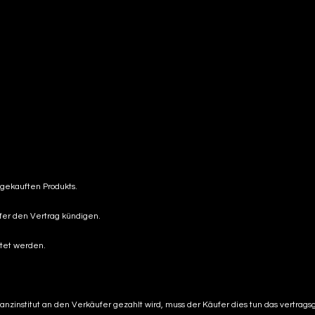
gekauften Produkts.
ufer den Vertrag kündigen.
ttet werden.
inanzinstitut an den Verkäufer gezahlt wird, muss der Käufer dies tun das vert