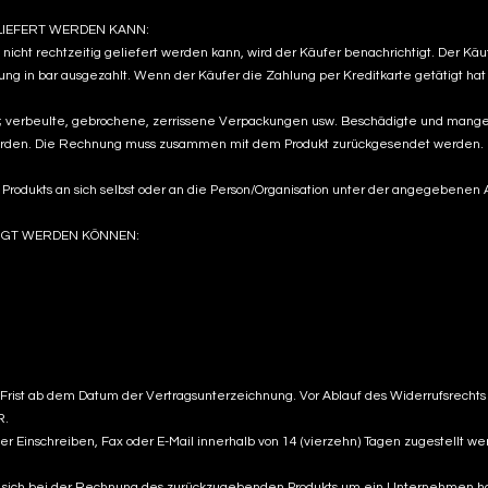
LIEFERT WERDEN KANN:
nicht rechtzeitig geliefert werden kann, wird der Käufer benachrichtigt. Der Käuf
g in bar ausgezahlt. Wenn der Käufer die Zahlung per Kreditkarte getätigt hat un
en; verbeulte, gebrochene, zerrissene Verpackungen usw. Beschädigte und mange
werden. Die Rechnung muss zusammen mit dem Produkt zurückgesendet werden.
Produkts an sich selbst oder an die Person/Organisation unter der angegebene
IGT WERDEN KÖNNEN:
 Frist ab dem Datum der Vertragsunterzeichnung. Vor Ablauf des Widerrufsrecht
R.
 Einschreiben, Fax oder E-Mail innerhalb von 14 (vierzehn) Tagen zugestellt w
s sich bei der Rechnung des zurückzugebenden Produkts um ein Unternehmen ha