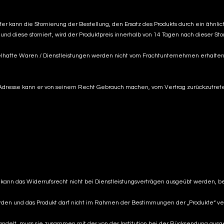
er kann die Stornierung der Bestellung, den Ersatz des Produkts durch ein ähnlic
d diese storniert, wird der Produktpreis innerhalb von 14 Tagen nach dieser Stor
lhafte Waren / Dienstleistungen werden nicht vom Frachtunternehmen erhalten.
n Adresse kann er von seinem Recht Gebrauch machen, vom Vertrag zurückzutret
s kann das Widerrufsrecht nicht bei Dienstleistungsverträgen ausgeübt werden, 
erden und das Produkt darf nicht im Rahmen der Bestimmungen der „Produkte“ ve
ndelt, muss sie zusammen mit der von der Institution bei der Rücksendung aus