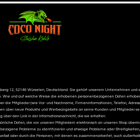
DOMICILE
Yeni Sayfa
dépenser et gag
nsberg 12, 52146 Würselen, Deutschland. Sie gehört unserem Unternehmen und
ie und auf welche Weise die erhobenen personenbezogenen Daten erhoben wer
ber die Mitglieder (wie Vor- und Nachname, Firmeninformationen, Telefon, Adre
 über neue Produkte und Werbeangebote an seine Kunden und Mitglieder senden.
über den Link in der Informationsnachricht, die sie erhalten.
che Daten, die von unseren Mitgliedern elektronisch an unseren Shop übermitte
bezogene Probleme zu identifizieren und etwaige Probleme oder Streitigkeiten,
selbst oder durch die Personen, mit denen es zusammenarbeitet, auch außerh