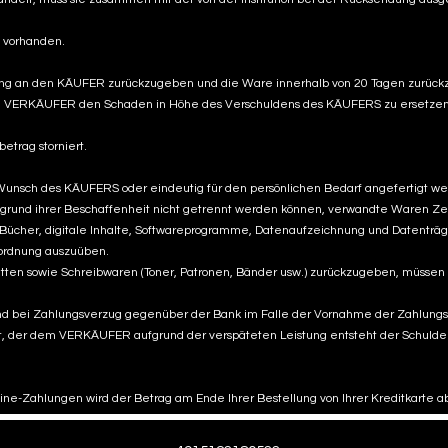
s vorhanden.
rung an den KÄUFER zurückzugeben und die Ware innerhalb von 20 Tagen zurüc
dem VERKÄUFER den Schaden in Höhe des Verschuldens des KÄUFERS zu ersetzen
trag storniert.
 Wunsch des KÄUFERS oder eindeutig für den persönlichen Bedarf angefertigt we
grund ihrer Beschaffenheit nicht getrennt werden können, verwandte Waren Zeit
n, Bücher, digitale Inhalte, Softwareprogramme, Datenaufzeichnung und Daten
rordnung auszuüben.
tten sowie Schreibwaren (Toner, Patronen, Bänder usw.) zurückzugeben, müssen
nd bei Zahlungsverzug gegenüber der Bank im Falle der Vornahme der Zahlungstra
st, der dem VERKÄUFER aufgrund der verspäteten Leistung entsteht der Schulde
nline-Zahlungen wird der Betrag am Ende Ihrer Bestellung von Ihrer Kreditkarte 