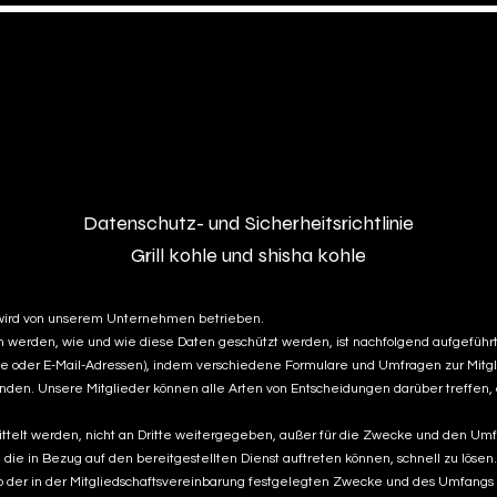
Akyollar GMBH
ner
Général
sélection
La Franchise
Datenschutz- und Sicherheitsrichtlinie
Grill kohle und shisha kohle
 wird von unserem Unternehmen betrieben.
den, wie und wie diese Daten geschützt werden, ist nachfolgend aufgeführt
sse oder E-Mail-Adressen), indem verschiedene Formulare und Umfragen zur Mitg
 Unsere Mitglieder können alle Arten von Entscheidungen darüber treffen, ob 
lt werden, nicht an Dritte weitergegeben, außer für die Zwecke und den Umfang
 die in Bezug auf den bereitgestellten Dienst auftreten können, schnell zu lö
alb der in der Mitgliedschaftsvereinbarung festgelegten Zwecke und des Umf