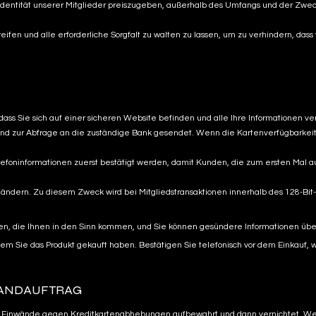
entität unserer Mitglieder preiszugeben, außerhalb des Umfangs und der Zwecke
ifen und alle erforderliche Sorgfalt zu walten zu lassen, um zu verhindern, dass
dass Sie sich auf einer sicheren Website befinden und alle Ihre Informationen ve
und zur Abfrage an die zuständige Bank gesendet. Wenn die Kartenverfügbarkeit 
lefoninformationen zuerst bestätigt werden, damit Kunden, die zum ersten Mal a
ändern. Zu diesem Zweck wird bei Mitgliedstransaktionen innerhalb des 128-Bit-SS
ten, die Ihnen in den Sinn kommen, und Sie können gesündere Informationen über
em Sie das Produkt gekauft haben. Bestätigen Sie telefonisch vor dem Einkauf,
SANDAUFTRAG
elle Einwände gegen Kreditkartenabhebungen aufbewahrt und dann vernichtet. W