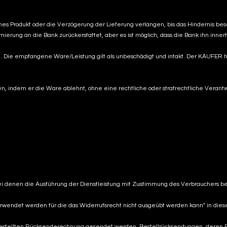
hes Produkt oder die Verzögerung der Lieferung verlangen, bis das Hindernis bese
nierung an die Bank zurückerstattet, aber es ist möglich, dass die Bank ihn inne
 Die empfangene Ware/Leistung gilt als unbeschädigt und intakt. Der KÄUFER ha
en, indem er die Ware ablehnt, ohne eine rechtliche oder strafrechtliche Vera
bei denen die Ausführung der Dienstleistung mit Zustimmung des Verbrauchers b
rwendet werden für die das Widerrufsrecht nicht ausgeübt werden kann" in dies
gestellten Rücksenderechnung gesendet werden. Bestellrücksendungen, deren R