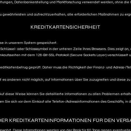
ertungen, Datenbankerstellung und Marktforschung verwendet werden, ohne die Id
 zu gewährleisten und aufrechtzuerhalten, alle erforderlichen Maßnahmen zu ergre
KREDITKARTENSICHERHEIT
eise in unserem System gespeichert.
lüssel- oder Schlosssymbol in der unteren Zeile Ihres Browsers. Dies zeigt an, 
ufsseiten mit dem 128-Bit-SSL-Protokoll (Secure Sockets Layer) verschlüsselt 
itkartenbetrug geprüft. Daher muss die Richtigkeit der Finanz- und Adress-/Te
 es anderen nicht möglich, auf Informationen über Sie zuzugreifen und diese zu 
uf diese Weise können Sie detaillierte Informationen zu allen Problemen erhal
Sie sich vor dem Einkauf alle Telefon-/Adressinformationen des Geschäfts, in d
 DER KREDITKARTENINFORMATIONEN FÜR DEN VER
aufbewahrt. Diese Informationen werden von der Bank für 60 Tage gegen eventu