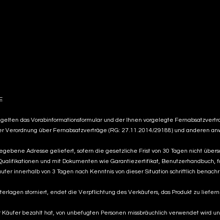
E
elten das Vorabinformationsformular und der Ihnen vorgelegte Fernabsatzvertrag
r Verordnung über Fernabsatzverträge (RG: 27.11.2014/29188) und anderen anw
ebene Adresse geliefert, sofern die gesetzliche Frist von 30 Tagen nicht überschr
alifikationen und mit Dokumenten wie Garantiezertifikat, Benutzerhandbuch, fa
fer innerhalb von 3 Tagen nach Kenntnis von dieser Situation schriftlich benac
rlagen storniert, endet die Verpflichtung des Verkäufers, das Produkt zu liefern
der Käufer bezahlt hat, von unbefugten Personen missbräuchlich verwendet wird 