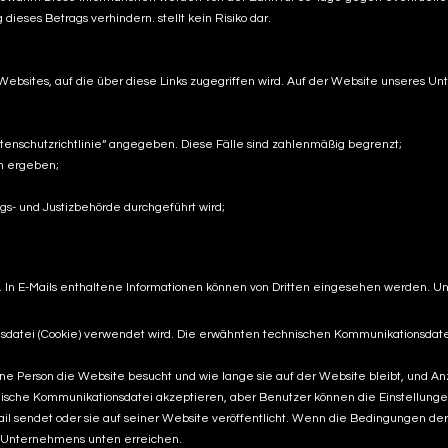
ieses Betrags verhindern. stellt kein Risiko dar.
 Websites, auf die über diese Links zugegriffen wird. Auf der Website unseres 
nschutzrichtlinie“ angegeben. Diese Fälle sind zahlenmäßig begrenzt;
en ergeben;
s- und Justizbehörde durchgeführt wird;
n. In E-Mails enthaltene Informationen können von Dritten eingesehen werden. 
atei (Cookie) verwendet wird. Die erwähnten technischen Kommunikationsdateie
eine Person die Website besucht und wie lange sie auf der Website bleibt, und A
technische Kommunikationsdatei akzeptieren, aber Benutzer können die Einstell
 sendet oder sie auf seiner Website veröffentlicht. Wenn die Bedingungen der D
s Unternehmens unten erreichen.