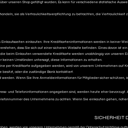
 über unseren Shop getätigt wurden; Es kann für verschiedene statistische Ausw
andeln, sie als Vertraulichkeitsverpflichtung zu betrachten, die Vertraulichkeit
en Einkaufsseiten einkaufen. Ihre Kreditkarteninformationen werden in keiner W
ehen, dass Sie sich auf einer sicheren Website befinden. Eines davon ist ein Sch
die beim Einkaufen verwendete Kreditkarte werden unabhängig von unseren Einka
er keinen Umständen untersagt, diese Informationen zu erhalten.
line per Kreditkarte aufgegeben werden, wird von unserem Unternehmen auf Kred
 besitzt, oder die zuständige Bank kontaktiert.
 werden. Wenn Sie Ihre Anmeldeinformationen für Mitglieder sicher schützen, ist
dress- und Telefoninformationen angegeben sind, werden heute eher bevorzugt. A
 Telefonnummer des Unternehmens zu achten. Wenn Sie einkaufen gehen, notieren 
SICHERHEIT
ttelt haben, werden von unserem Unternehmen gemäß der Datenschutzrichtlinie 