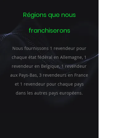
Régions que nous
franchiserons
Nous fournissons 1 revendeur pour
chaque état fédéral en Allemagne, 1
revendeur en Belgique, 1 revendeur
aux Pays-Bas, 3 revendeurs en France
et 1 revendeur pour chaque pays
dans les autres pays européens.