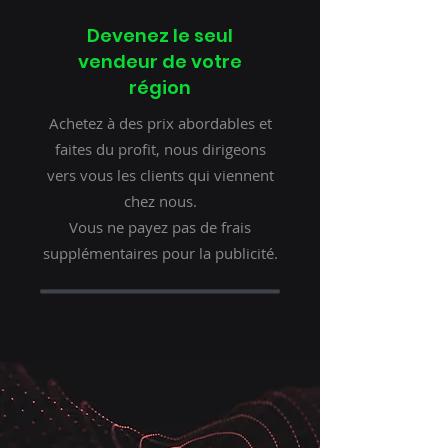
Devenez le seul
vendeur de votre
région
Achetez à des prix abordables et
faites du profit, nous dirigeons
vers vous les clients qui viennent
chez nous.
Vous ne payez pas de frais
supplémentaires pour la publicité.