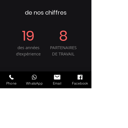
de nos chiffres
19
8
des années
PARTENAIRES
d'expérience
DE TRAVAIL
Phone
WhatsApp
Email
Facebook
250T
5
PRODUITS
pays du
VENDUS
monde
entier