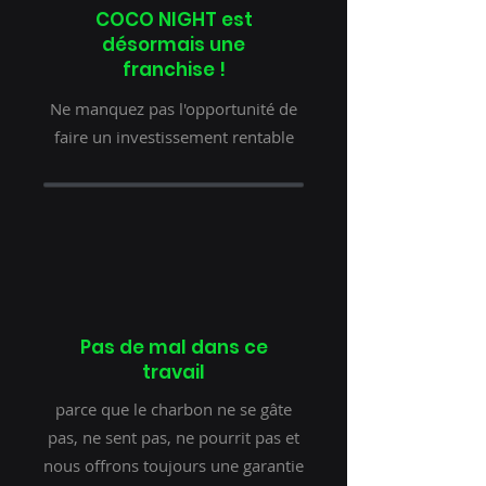
COCO NIGHT est
désormais une
franchise !
Ne manquez pas l'opportunité de
faire un investissement rentable
Pas de mal dans ce
travail
parce que le charbon ne se gâte
pas, ne sent pas, ne pourrit pas et
nous offrons toujours une garantie