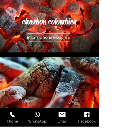
charbon colombien
informations exactes
Phone
WhatsApp
Email
Facebook
charbon de chêne
informations exactes