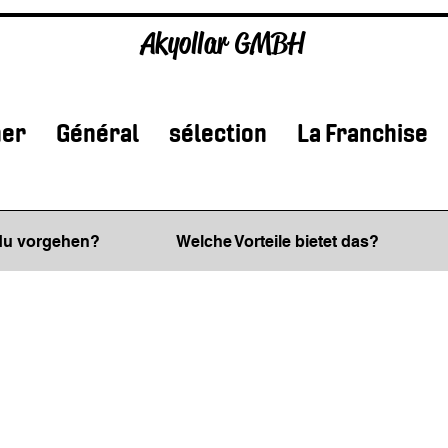
Akyollar GMBH
ner
Général
sélection
La Franchise
 du vorgehen?
Welche Vorteile bietet das?