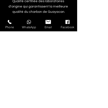
Qualité certifiée des laboratoires 
d'origine qui garantissent la meilleure 
qualité du charbon de Guayacan.
Phone
WhatsApp
Email
Facebook
https://www.youtube.com/watch?
v=gPc1DJU_oJg
charbon de guayacan
charbon de bois de guayacan
charbon de narguilé guayacan
charbon colombien
prix du charbon colombien
prix du charbon de narguilé
Charbon colombien